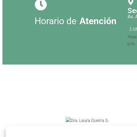
Se
Av.
Horario de
Atención
Lu
*Hora
p.m.
Dra. Laura Guerra S.