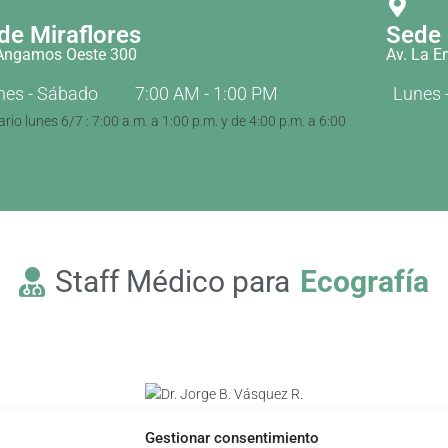
de Miraflores
Sede
 Angamos Oeste 300
Av. La E
nes - Sábado
7:00 AM - 1:00 PM
Lunes 
rio lunes 6/7 : 7:00 a.m. a 1:00 p.m. y de 4:00 p.m. a 6:00
Staff Médico para
Ecografía
Gestionar consentimiento
Dr. Jorge B. Vásquez R.