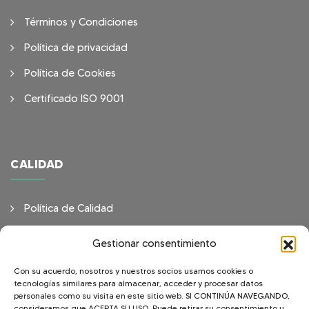
Términos y Condiciones
Política de privacidad
Política de Cookies
Certificado ISO 9001
CALIDAD
Política de Calidad
Objetivos de Calidad
Gestionar consentimiento
Con su acuerdo, nosotros y nuestros socios usamos cookies o
tecnologías similares para almacenar, acceder y procesar datos
personales como su visita en este sitio web. SI CONTINÚA NAVEGANDO,
consideramos que ACEPTA SU USO. Puede retirar su consentimiento u