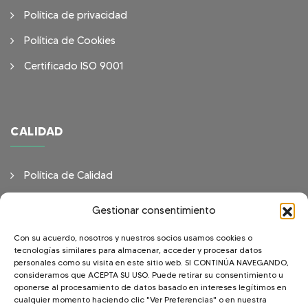
Política de privacidad
Política de Cookies
Certificado ISO 9001
CALIDAD
Política de Calidad
Objetivos de Calidad
Gestionar consentimiento
Con su acuerdo, nosotros y nuestros socios usamos cookies o
tecnologías similares para almacenar, acceder y procesar datos
personales como su visita en este sitio web. SI CONTINÚA NAVEGANDO,
consideramos que ACEPTA SU USO. Puede retirar su consentimiento u
Laboratorio Clínico, Mamografía, Densitometría, Rayos X y
oponerse al procesamiento de datos basado en intereses legítimos en
Vacunatorio Internacional.
cualquier momento haciendo clic "Ver Preferencias" o en nuestra